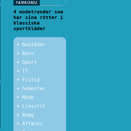
14/09/2022
4 modetrender som
har sina rötter i
klassiska
sportkläder
Bostäder
Barn
Sport
IT
Fritid
Semester
Mode
Livsstil
Bygg
Affärer