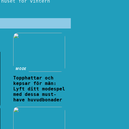
huset för vintern
MODE
Topphattar och
kepsar för män:
Lyft ditt modespel
med dessa must-
have huvudbonader