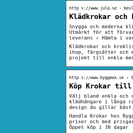
http s://www.jula.se › bes
Klädkrokar och 
Snygga och moderna kl
Utmärkt för att förva
leverans ✓ Hämta i va
Klädkrokar och krokli
ihop, färgsätter och 
projekt till enkla me
http s://www.byggmax.se › 
Köp Krokar till
Välj bland enkla och 
klädhängare i långa r
design du gillar bäst
Handla Krokar hos Byg
priser och med prisga
Öppet köp i 30 dagar