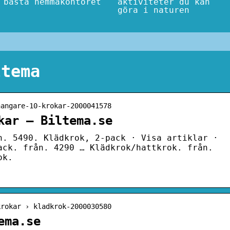
bästa hemmakontoret
aktiviteter du kan
göra i naturen
ltema
hangare-10-krokar-2000041578
kar – Biltema.se
n. 5490. Klädkrok, 2-pack · Visa artiklar ·
ack. från. 4290 … Klädkrok/hattkrok. från.
ok.
krokar › kladkrok-2000030580
ema.se