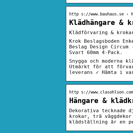
http s://www.bauhaus.se › 
Klädhängare & k
Klädförvaring & kroka
Krok Beslagsboden Enk
Beslag Design Circum 
Svart 60mm 4-Pack.
Snygga och moderna kl
Utmärkt för att förva
leverans ✓ Hämta i va
http s://www.clasohlson.co
Hängare & klädk
Dekorativa tecknade d
krokar, trä väggdekor
klädställning är en p