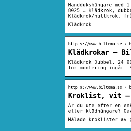
Handdukshängare med 1
8025 … Klädkrok, dubb
Klädkrok/hattkrok. fr
Klädkrok
http s://www.biltema.se › 
Klädkrokar – Bi
Klädkrok Dubbel. 24 9
för montering ingår. 
http s://www.biltema.se › 
Kroklist, vit –
Är du ute efter en en
eller klädhängare? Oa
Målade kroklister av 