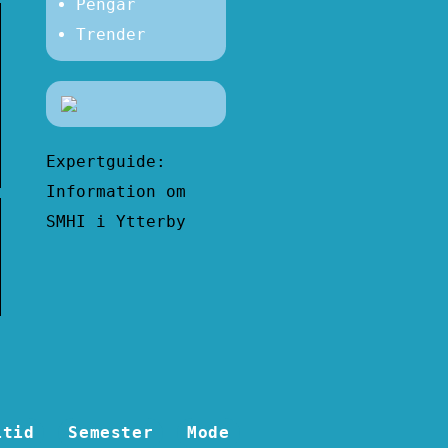
Pengar
Trender
Expertguide:
Information om
SMHI i Ytterby
itid
Semester
Mode