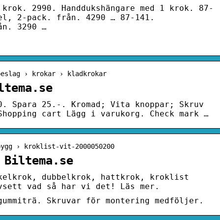
 krok. 2990. Handdukshängare med 1 krok. 87-
el, 2-pack. från. 4290 … 87-141.
ån. 3290 …
beslag › krokar › kladkrokar
ltema.se
0. Spara 25.-. Kromad; Vita knoppar; Skruv
Shopping cart Lägg i varukorg. Check mark …
bygg › kroklist-vit-2000050200
 Biltema.se
kelkrok, dubbelkrok, hattkrok, kroklist
vsett vad så har vi det! Läs mer.
gummiträ. Skruvar för montering medföljer.