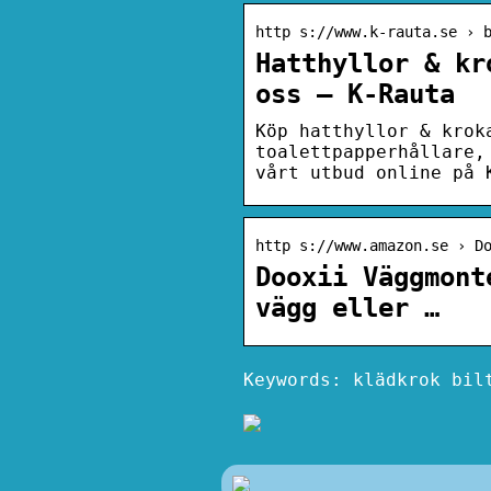
http s://www.k-rauta.se › 
Hatthyllor & kr
oss – K-Rauta
Köp hatthyllor & krok
toalettpapperhållare,
vårt utbud online på 
http s://www.amazon.se › D
Dooxii Väggmont
vägg eller …
Keywords: klädkrok bil