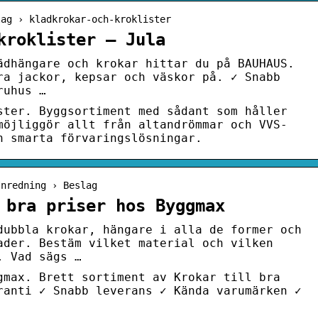
lag › kladkrokar-och-kroklister
kroklister – Jula
ädhängare och krokar hittar du på BAUHAUS.
ra jackor, kepsar och väskor på. ✓ Snabb
ruhus …
ster. Byggsortiment med sådant som håller
möjliggör allt från altandrömmar och VVS-
n smarta förvaringslösningar.
Inredning › Beslag
 bra priser hos Byggmax
dubbla krokar, hängare i alla de former och
ader. Bestäm vilket material och vilken
. Vad sägs …
gmax. Brett sortiment av Krokar till bra
ranti ✓ Snabb leverans ✓ Kända varumärken ✓