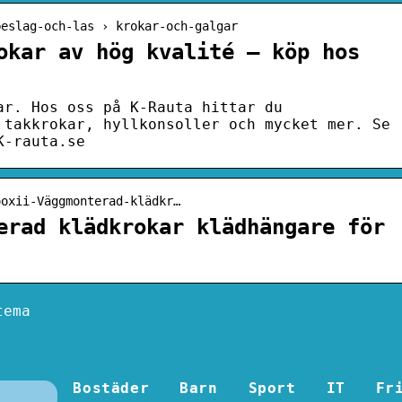
beslag-och-las › krokar-och-galgar
okar av hög kvalité – köp hos
ar. Hos oss på K-Rauta hittar du
 takkrokar, hyllkonsoller och mycket mer. Se
K-rauta.se
ooxii-Väggmonterad-klädkr…
erad klädkrokar klädhängare för
tema
Bostäder
Barn
Sport
IT
Fr