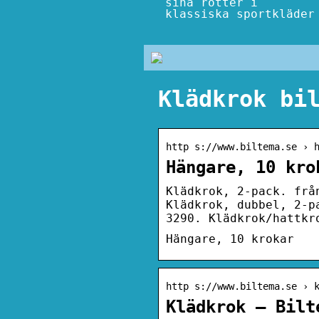
sina rötter i
klassiska sportkläder
Klädkrok bi
http s://www.biltema.se › 
Hängare, 10 kro
Klädkrok, 2-pack. frå
Klädkrok, dubbel, 2-p
3290. Klädkrok/hattkr
Hängare, 10 krokar
http s://www.biltema.se › 
Klädkrok – Bilt