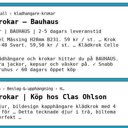
hall › kladhangare-krokar
rokar – Bauhaus
r | BAUHAUS | 2-5 dagars leveranstid
el Mässing H28mm B231. 59 kr / st. … Krok
-48 Svart. 59,50 kr / st. … Klädkrok Cello
ädhängare och krokar hittar du på BAUHAUS.
ra jackor, kepsar och väskor på. ✓ Snabb
ruhus ✓ 60 dagars öppet köp
m › Beslag-&-upphängning › H…
rokar | Köp hos Clas Ohlson
jur, bildesign kapphängare klädkrok med 4
 för … Detta tecknade djur i trä, biltema
erfekt …