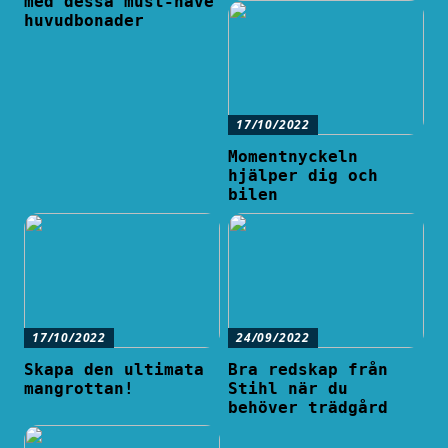
med dessa must-have
huvudbonader
17/10/2022
Momentnyckeln
hjälper dig och
bilen
17/10/2022
24/09/2022
Skapa den ultimata
Bra redskap från
mangrottan!
Stihl när du
behöver trädgård