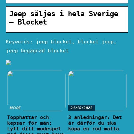
Jeep säljes i hela Sverige
– Blocket
Keywords: jeep blocket, blocket jeep,
jeep begagnad blocket
MODE
21/10/2022
Topphattar och
3 anledningar: Det
kepsar för män:
är därför du ska
Lyft ditt modespel
köpa en röd matta