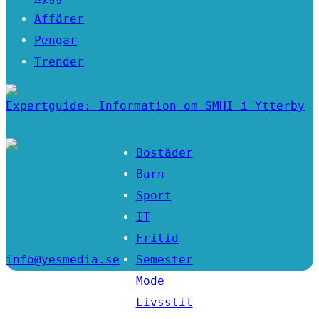
Affärer
Pengar
Trender
Expertguide: Information om SMHI i Ytterby
Bostäder
Barn
Sport
IT
Fritid
info@yesmedia.se
Semester
Mode
Livsstil