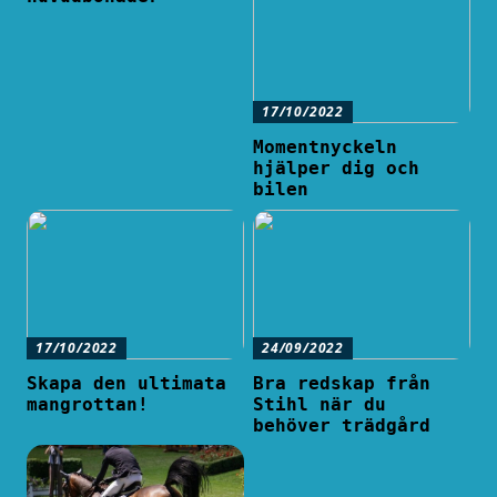
17/10/2022
Momentnyckeln
hjälper dig och
bilen
17/10/2022
24/09/2022
Skapa den ultimata
Bra redskap från
mangrottan!
Stihl när du
behöver trädgård