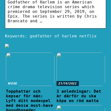
Godfather of Harlem is an American
crime drama television series which
premiered on September 29, 2019, on
Epix. The series is written by Chris
Brancato and …
Keywords: godfather of harlem netflix
MODE
21/10/2022
Topphattar och
3 anledningar: Det
kepsar för män:
är därför du ska
Lyft ditt modespel
köpa en röd matta
med dessa must-have
huvudbonader