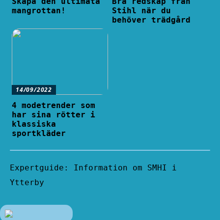
Skapa den ultimata
Bra redskap från
mangrottan!
Stihl när du
behöver trädgård
14/09/2022
4 modetrender som
har sina rötter i
klassiska
sportkläder
Expertguide: Information om SMHI i
Ytterby