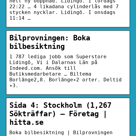
helt ny oöppnad. Lidingö. I lördags
22:22 … 4 likadana cylinderlås med 7
stycken nycklar. Lidingö. I onsdags
11:14 …
Bilprovningen: Boka
bilbesiktning
1 787 lediga jobb som Superstore
Lidingö, Vi i Dalarnas Län på
Indeed.com. Ansök till
Butiksmedarbetare … Biltema
Borlänge2,8. Borlänge+2 orter. Deltid
+3.
Sida 4: Stockholm (1,267
Sökträffar) – Företag |
hitta.se
Boka bilbesiktning | Bilprovningen