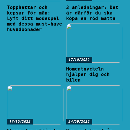
Topphattar och
3 anledningar: Det
kepsar för män:
är därför du ska
Lyft ditt modespel
köpa en röd matta
med dessa must-have
huvudbonader
17/10/2022
Momentnyckeln
hjälper dig och
bilen
17/10/2022
24/09/2022